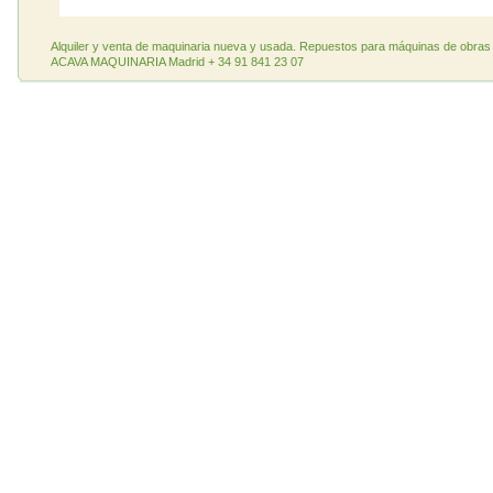
Alquiler y venta de maquinaria nueva y usada. Repuestos para máquinas de obras 
ACAVA MAQUINARIA Madrid + 34 91 841 23 07