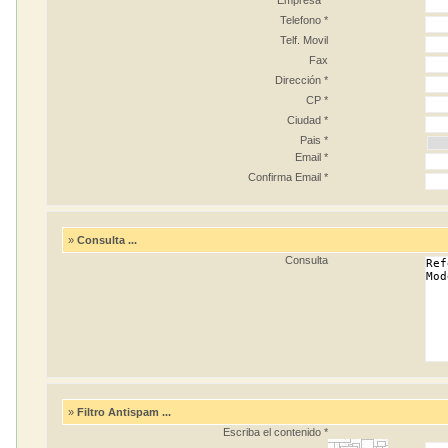
Empresa *
Telefono *
Telf. Movil
Fax
Dirección *
CP *
Ciudad *
Pais *
Email *
Confirma Email *
»
Consulta ...
Consulta
»
Filtro Antispam ...
Escriba el contenido *